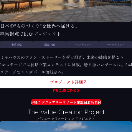
日本の"ものづくり"を世界へ届ける、
経営視点で挑むプロジェクト
事業戦略
商品企画
ブランディング
マーケティング
ミキハウスのブランドストーリーを受け継ぎ、未来の戦略を描こう。
1stステージでは戦略立案コンテストに挑戦。
勝ち抜いたチームは、2nd
ステージでシンガポール渡航※へ。
プロジェクト詳細
PROJECT-02
沖縄ラグジュアリーリゾート施設宿泊特典付
The Value Creation Project
バリュー クリエーション プロジェクト