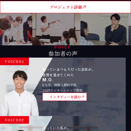
プロジェクト詳細
VOICE
参加者の声
VOICE01
知っているつもりだった会社が、
世界を見せてくれた
M.O.
K大学、国際人間科学部
2025インターンシップ参加
インタビューを読む
VOICE02
迷っていた私が、