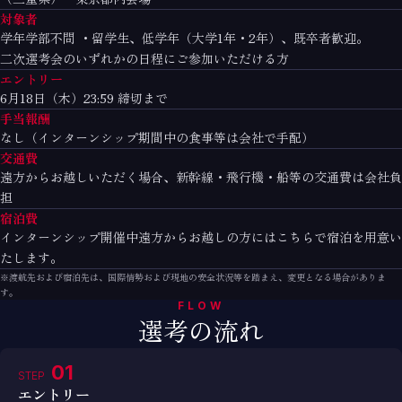
対象者
学年学部不問 ・留学生、低学年（大学1年・2年）、既卒者歓迎。
二次選考会のいずれかの日程にご参加いただける方
エントリー
6月18日（木）23:59 締切まで
手当報酬
なし（インターンシップ期間中の食事等は会社で手配）
交通費
遠方からお越しいただく場合、新幹線・飛行機・船等の交通費は会社負
担
宿泊費
インターンシップ開催中遠方からお越しの方にはこちらで宿泊を用意い
たします。
※渡航先および宿泊先は、国際情勢および現地の安全状況等を踏まえ、変更となる場合がありま
す。
FLOW
選考の流れ
01
STEP
エントリー