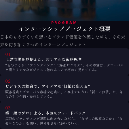
PROGRAM
インターンシッププロジェクト概要
日本のものづくりの想いとブランド価値を体感しながら、
その未
来を切り拓く２つのインターンプロジェクト
01
世界市場を見据えた、
超リアルな戦略思考
“ものづくり” “ブランディング” “BtoBビジネス”。その本質は、グローバル
市場とリアルなビジネスに触れることで初めて見えてくる。
02
ビジネスの舞台で、
アイデアを“価値に変える”
顧客視点とグローバル市場を起点に、これまでにない「新しい価値」を、自
らの手で企画・設計していく。
03
第一線のプロによる、
本気のフィードバック
実際のブランディング課題に向き合いながら、「なぜこの戦略なのか」「な
ぜ今なのか」を問い、思考をさらに磨いていく。