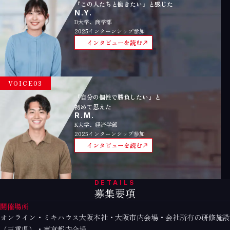
『この人たちと働きたい』と感じた
N.Y.
D大学、商学部
2025インターンシップ参加
インタビューを読む
VOICE03
『自分の個性で勝負したい』と
初めて思えた
R.M.
K大学、経済学部
2025インターンシップ参加
インタビューを読む
DETAILS
募集要項
開催場所
オンライン・ミキハウス大阪本社・大阪市内会場・会社所有の研修施設
（三重県）・東京都内会場