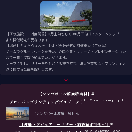
【研修施設にて対面開催】8月上旬もしくは8月下旬（インターンシップに
より開催時期が異なります）
【場所】ミキハウス本社、および会社所有の研修施設（三重県）
チームでグループワークを行い、企画立案・リサーチ・プレゼンテーション
まで一貫して取り組んでいただきます。
テーマに対し、リサーチをもとに仮説を立て、法人営業視点・ブランディン
グに関する企画を設計します。
【シンガポール渡航特典付】
※
The Global Branding Project
グローバルブランディングプロジェクト
【シンガポール渡航】9月中旬
【沖縄ラグジュアリーリゾート施設宿泊特典付】
※
The Value Creation Project