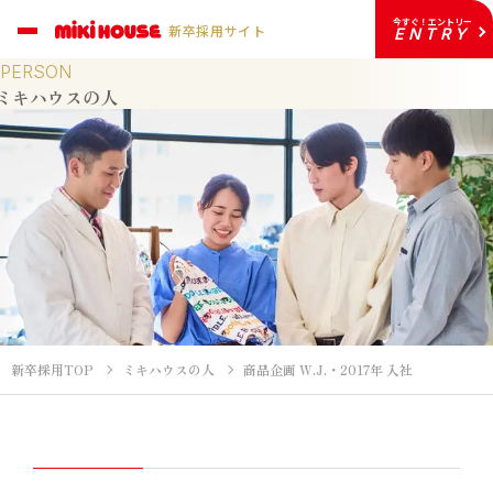
今すぐ！エントリー
新卒採用サイト
ENTRY
PERSON
ミキハウスの人
新卒採用TOP
ミキハウスの人
商品企画 W.J.・2017年 入社