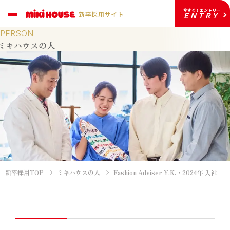
今すぐ！エントリー
新卒採用サイト
ENTRY
PERSON
ミキハウスの人
新卒採用TOP
ミキハウスの人
Fashion Adviser Y.K.・2024年 入社