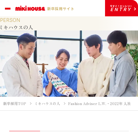
今すぐ！エントリー
新卒採用サイト
ENTRY
PERSON
ミキハウスの人
新卒採用TOP
ミキハウスの人
Fashion Adviser L.W.・2022年 入社